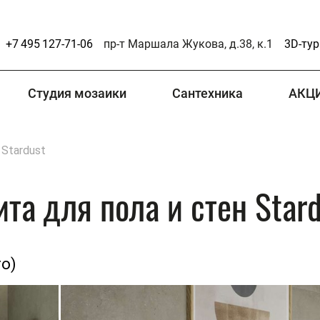
+7 495 127-71-06
пр-т Маршала Жукова, д.38, к.1
3D-тур
Студия мозаики
Сантехника
АКЦ
Stardust
та для пола и стен Stard
то)