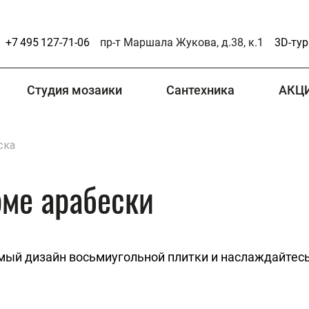
+7 495 127-71-06
пр-т Маршала Жукова, д.38, к.1
3D-тур
Студия мозаики
Сантехника
АКЦ
ска
рме арабески
мый дизайн восьмиугольной плитки и наслаждайтесь