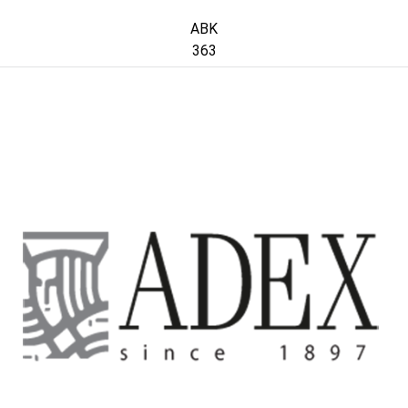
ABK
363