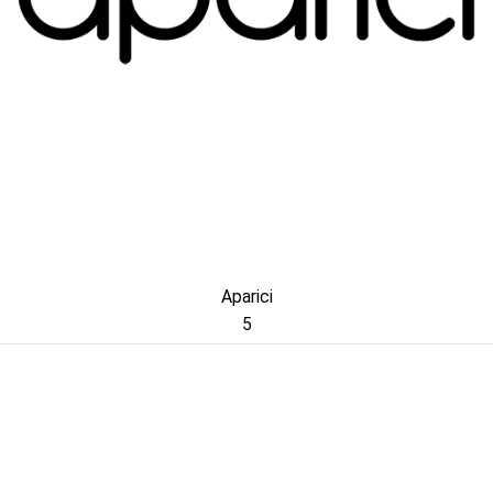
Aparici
5