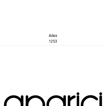
Adex
1253