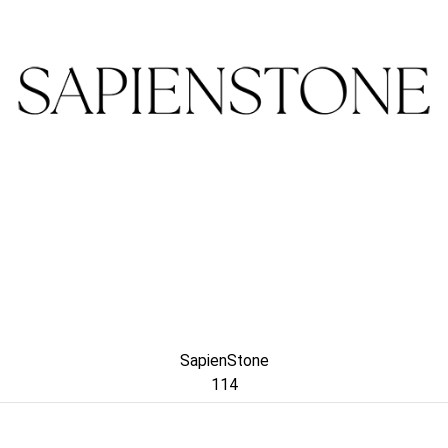
SapienStone
114