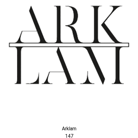
Arklam
147