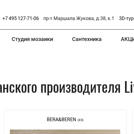
+7 495 127-71-06
пр-т Маршала Жукова, д.38, к.1
3D-тур
Студия мозаики
Сантехника
АКЦ
нского производителя Li
BERA&BEREN
(40)