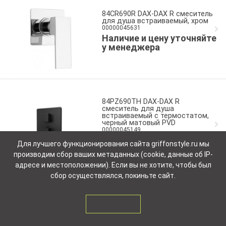
84CR690R DAX-DAX R смеситель
для душа встраиваемый, хром
00000045631
Наличие и цену уточняйте
у менеджера
84PZ690TH DAX-DAX R
смеситель для душа
встраиваемый с термостатом,
черный матовый PVD
00000045149
Наличие и цену уточняйте
Для лучшего функционирования сайта griffonstyle.ru мы
у менеджера
производим сбор ваших метаданных (cookie, данные об IP-
адресе и местоположении). Если вы не хотите, чтобы был
сбор осуществлялся, покиньте сайт.
84PZ691TH DAX-DAX R
смеситель для душа
ЗАКРЫТЬ
встраиваемый с термостатом и
дивертором, черный матовый
PVD