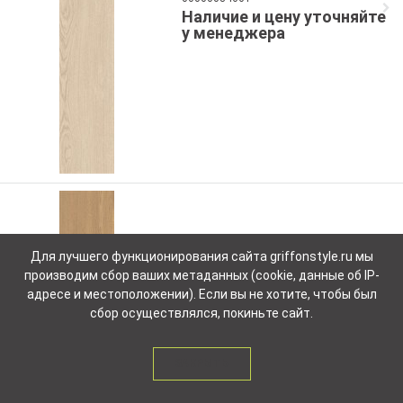
Наличие и цену уточняйте
у менеджера
Для лучшего функционирования сайта griffonstyle.ru мы
производим сбор ваших метаданных (cookie, данные об IP-
адресе и местоположении). Если вы не хотите, чтобы был
сбор осуществлялся, покиньте сайт.
200132 MIRRA6 SL 2012
00000084660
Наличие и цену уточняйте
ЗАКРЫТЬ
у менеджера