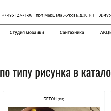
+7 495 127-71-06
пр-т Маршала Жукова, д.38, к.1
3D-тур
Студия мозаики
Сантехника
АКЦ
к
о типу рисунка в каталог
БЕТОН
(459)