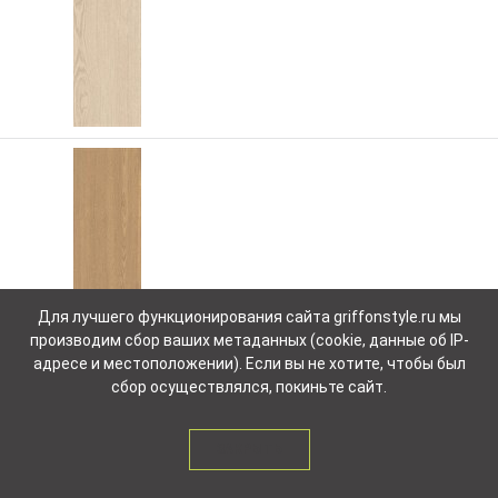
Для лучшего функционирования сайта griffonstyle.ru мы
200132 MIRRA6 SL 2012
00000084660
производим сбор ваших метаданных (cookie, данные об IP-
Наличие и цену уточняйте
адресе и местоположении). Если вы не хотите, чтобы был
у менеджера
сбор осуществлялся, покиньте сайт.
ЗАКРЫТЬ