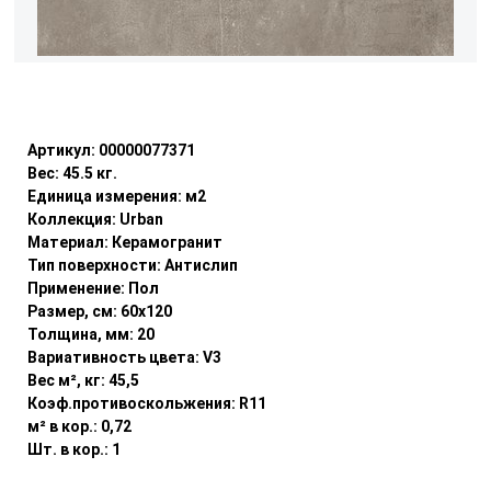
Уточнить наличие
Артикул:
00000077371
Вес:
45.5
кг.
Единица измерения:
м2
Коллекция:
Urban
Материал:
Керамогранит
Тип поверхности:
Антислип
Применение:
Пол
Размер, см:
60x120
Толщина, мм:
20
Вариативность цвета:
V3
Вес м², кг:
45,5
Коэф.противоскольжения:
R11
м² в кор.:
0,72
Шт. в кор.:
1