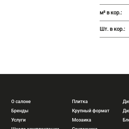
м² в кор.:
Шт. в кор.:
О салоне
Плитка
Ди
Бренды
Крупный формат
Ди
Услуги
Мозаика
Бл