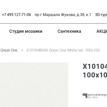
+7 495 127-71-06
пр-т Маршала Жукова, д.38, к.1
3D-тур
Студия мозаики
Сантехника
АКЦ
Great One
X1010480X6 Great One White nat. 100x100
X10104
100x1