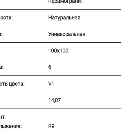
Керамогранит
ости:
Натуральная
:
Универсальная
100x100
м:
6
сть цвета:
V1
14,07
нт
льжения:
R9