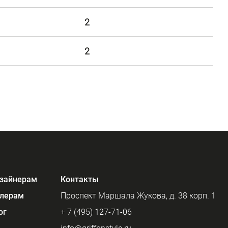
2
2
зайнерам
Контакты
лерам
Проспект Маршала Жукова, д. 38 корп. 1
ог
+ 7 (495) 127-71-06