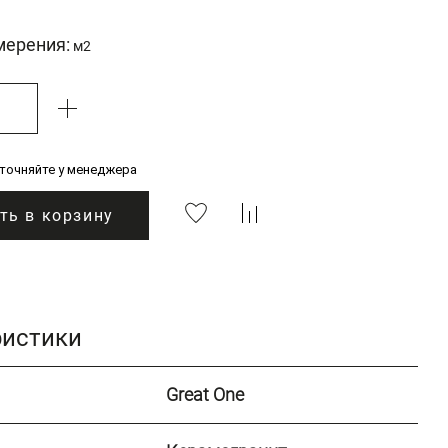
мерения:
м2
уточняйте у менеджера
ть в корзину
ристики
Great One