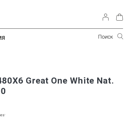
Поиск
ИЯ
80X6 Great One White Nat.
00