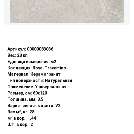
Уточнить наличие
Артикул:
00000083036
Вес:
28
кг.
Единица измерения:
м2
Коллекция:
Royal Travertino
Материал:
Керамогранит
Тип поверхности:
Натуральная
Применение:
Универсальная
Размер, см:
60x120
Толщина, мм:
8.5
Вариативность цвета:
V2
Вес м², кг:
28
м² в кор.:
1,44
Шт. в кор.:
2