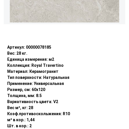
Уточнить наличие
Артикул:
00000078185
Вес:
28
кг.
Единица измерения:
м2
Коллекция:
Royal Travertino
Материал:
Керамогранит
Тип поверхности:
Натуральная
Применение:
Универсальная
Размер, см:
60x120
Толщина, мм:
8.5
Вариативность цвета:
V2
Вес м², кг:
28
Коэф.противоскольжения:
R10
м² в кор.:
1,44
Шт. в кор.:
2