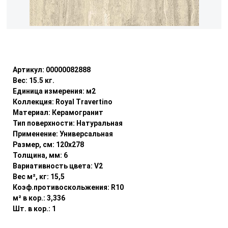
Уточнить наличие
Артикул:
00000082888
Вес:
15.5
кг.
Единица измерения:
м2
Коллекция:
Royal Travertino
Материал:
Керамогранит
Тип поверхности:
Натуральная
Применение:
Универсальная
Размер, см:
120x278
Толщина, мм:
6
Вариативность цвета:
V2
Вес м², кг:
15,5
Коэф.противоскольжения:
R10
м² в кор.:
3,336
Шт. в кор.:
1