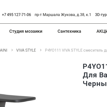
+7 495 127-71-06
пр-т Маршала Жукова, д.38, к.1
3D-тур
Студия мозаики
Сантехника
АКЦ
AINI
VIVA STYLE
P4YO111 VIVA STYLE смеситель д
P4YO1
Для Ва
Черны