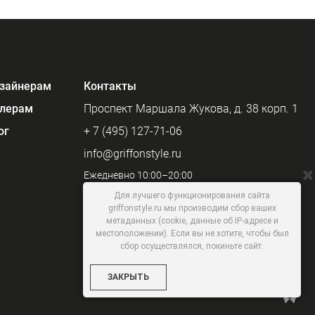
зайнерам
Контакты
лерам
Проспект Маршала Жукова, д. 38 корп. 1
ог
+ 7 (495) 127-71-06
info@griffonstyle.ru
Ежедневно 10:00–20:00
Для лучшего функционирования сайта
griffonstyle.ru мы производим сбор ваших
метаданных (cookie, данные об IP-адресе и
местоположении). Если вы не хотите, чтобы был
сбор осуществлялся, покиньте сайт.
ЗАКРЫТЬ