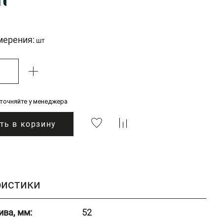
мерения:
шт
уточняйте у менеджера
ть в корзину
ристики
ива, мм:
52