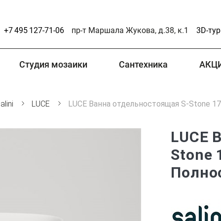
+7 495 127-71-06
пр-т Маршала Жукова, д.38, к.1
3D-тур
Студия мозаики
Сантехника
АКЦ
alini
LUCE
LUCE Ванна отдельностоящая S-Stone 17
LUCE 
Stone 
Полно