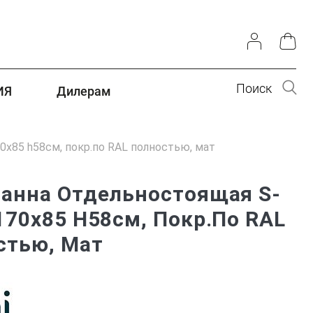
Поиск
ИЯ
Дилерам
0x85 h58см, покр.по RAL полностью, мат
Ванна Отдельностоящая S-
170x85 H58см, Покр.по RAL
стью, Мат