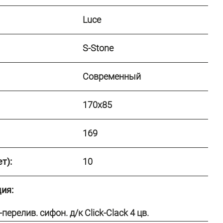
Luce
S-Stone
Современный
170x85
169
т):
10
ия:
перелив. сифон. д/к Click-Clack 4 цв.