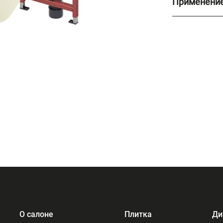
Применение
О салоне
Плитка
Ди