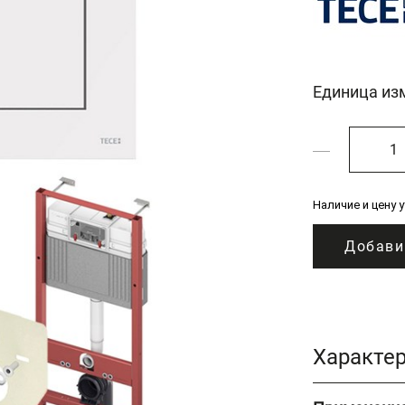
Единица из
Наличие и цену 
Добави
Характе