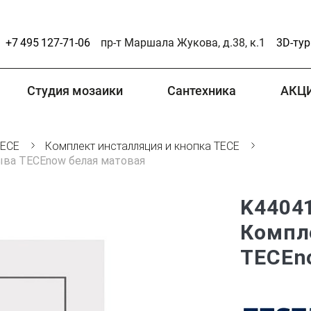
+7 495 127-71-06
пр-т Маршала Жукова, д.38, к.1
3D-тур
Студия мозаики
Сантехника
АКЦ
TECE
Комплект инсталляция и кнопка TECE
ыва TECEnow белая матовая
K4404
Компл
TECEn