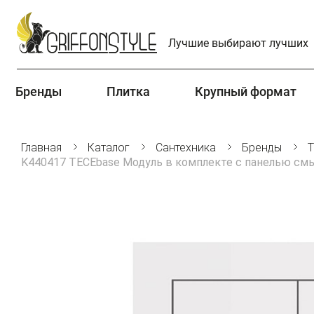
Лучшие выбирают лучших
Бренды
Плитка
Крупный формат
Главная
Каталог
Сантехника
Бренды
K440417 TECEbase Модуль в комплекте с панелью см