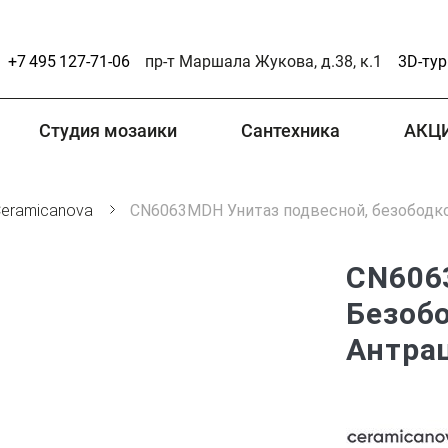
+7 495 127-71-06
пр-т Маршала Жукова, д.38, к.1
3D-тур
Студия мозаики
Сантехника
АКЦ
eramicanova
CN6063MDH Унитаз подвесной, безободк
CN606
Безоб
Антра