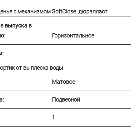
енье с механизмом SoftClose. дюрапласт
е выпуска в
ю:
Горизонтальное
и:
ортик от выплеска воды
Матовое
а:
Подвесной
1