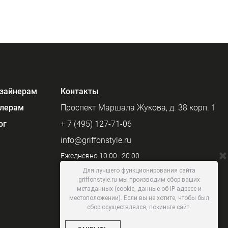
зайнерам
Контакты
лерам
Проспект Маршала Жукова, д. 38 корп. 1
ог
+ 7 (495) 127-71-06
info@griffonstyle.ru
Ежедневно 10:00–20:00
Для лучшего функционирования сайта
griffonstyle.ru мы производим сбор ваших
метаданных (cookie, данные об IP-адресе и
местоположении). Если вы не хотите, чтобы был
сбор осуществлялся, покиньте сайт.