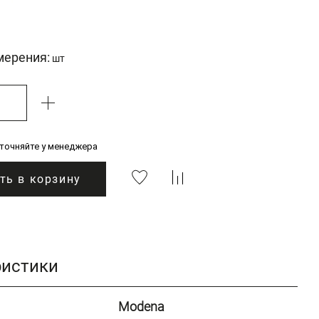
мерения:
шт
уточняйте у менеджера
ть в корзину
ристики
Modena