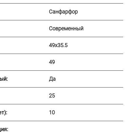
Санфарфор
Современный
49x35.5
49
ый:
Да
25
т):
10
ия: