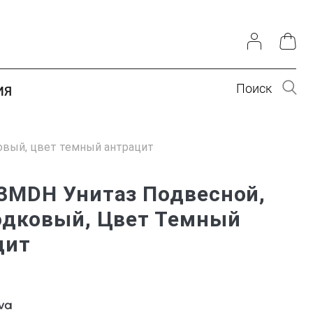
Поиск
ИЯ
овый, цвет темный антрацит
3MDH Унитаз Подвесной,
одковый, Цвет Темный
цит