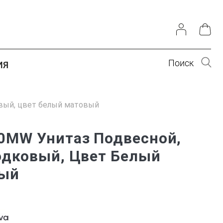
Поиск
ИЯ
вый, цвет белый матовый
0MW Унитаз Подвесной,
одковый, Цвет Белый
ый