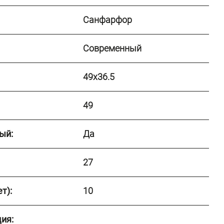
Санфарфор
Современный
49x36.5
49
ый:
Да
27
т):
10
ия: