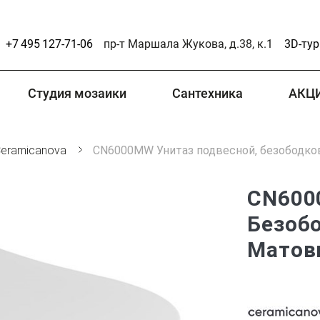
+7 495 127-71-06
пр-т Маршала Жукова, д.38, к.1
3D-тур
Студия мозаики
Сантехника
АКЦ
eramicanova
CN6000MW Унитаз подвесной, безободко
CN600
Безоб
Матов