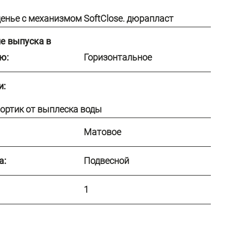
енье с механизмом SoftClose. дюрапласт
е выпуска в
ю:
Горизонтальное
и:
ортик от выплеска воды
Матовое
а:
Подвесной
1