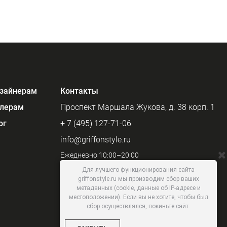
зайнерам
Контакты
лерам
Проспект Маршала Жукова, д. 38 корп. 1
ог
+ 7 (495) 127-71-06
info@griffonstyle.ru
Ежедневно 10:00–20:00
Для лучшего функционирования сайта
griffonstyle.ru мы производим сбор ваших
метаданных (cookie, данные об IP-адресе и
местоположении). Если вы не хотите, чтобы был
сбор осуществлялся, покиньте сайт.