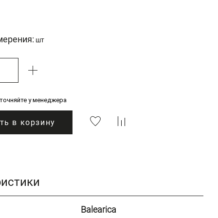
мерения:
шт
уточняйте у менеджера
ть в корзину
ристики
Balearica