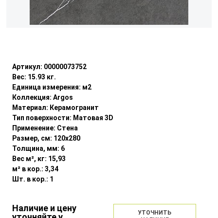
Уточнить наличие
Артикул:
00000073752
Вес:
15.93
кг.
Единица измерения:
м2
Коллекция:
Argos
Материал:
Керамогранит
Тип поверхности:
Матовая 3D
Применение:
Стена
Размер, см:
120x280
Толщина, мм:
6
Вес м², кг:
15,93
м² в кор.:
3,34
Шт. в кор.:
1
Наличие и цену
УТОЧНИТЬ
уточняйте у