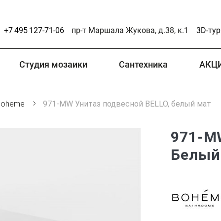
+7 495 127-71-06
пр-т Маршала Жукова, д.38, к.1
3D-тур
Студия мозаики
Сантехника
АКЦ
Boheme
971-MW Унитаз подвесной BELLO, белый мат
971-M
Белый