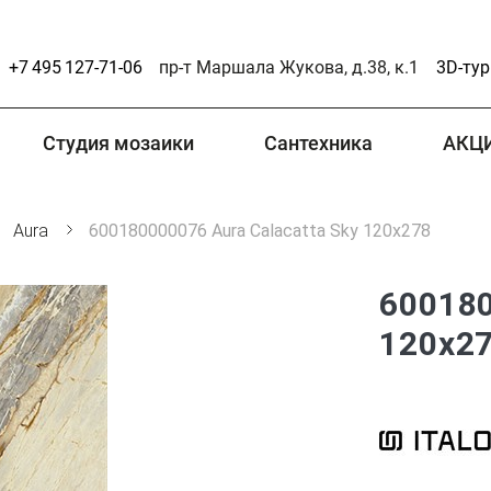
+7 495 127-71-06
пр-т Маршала Жукова, д.38, к.1
3D-тур
Студия мозаики
Сантехника
АКЦ
Aura
600180000076 Aura Calacatta Sky 120x278
600180
120x2