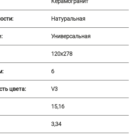
Керамогранит
ости:
Натуральная
:
Универсальная
120x278
м:
6
сть цвета:
V3
15,16
3,34