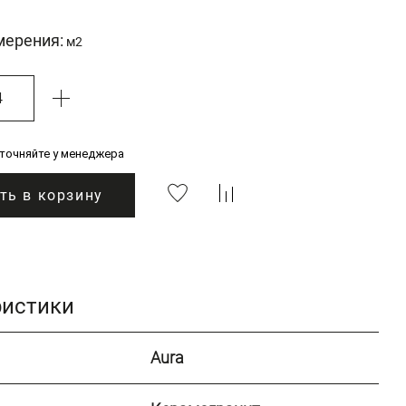
мерения:
м2
уточняйте у менеджера
ть в корзину
ристики
Aura