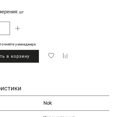
мерения:
шт
уточняйте у менеджера
ть в корзину
ристики
Nok