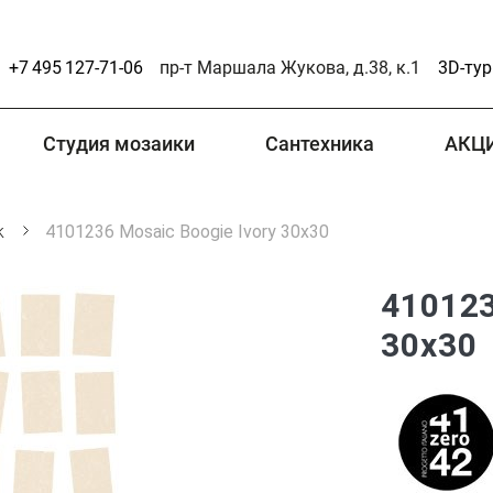
+7 495 127-71-06
пр-т Маршала Жукова, д.38, к.1
3D-тур
Студия мозаики
Сантехника
АКЦ
k
4101236 Mosaic Boogie Ivory 30x30
410123
30x30