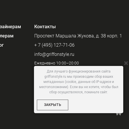
зайнерам
Контакты
лерам
Проспект Маршала Жукова, д. 38 корп. 1
ог
+ 7 (495) 127-71-06
info@griffonstyle.ru
Ежедневно 10:00–20:00
Для лучшего функционирования сайта
griffonstyle.ru мы производим сбор ваших
метаданных (cookie, данные об IP-адресе и
местоположении). Если вы не хотите, чтобы был
сбор осуществлялся, покиньте сайт.
ЗАКРЫТЬ