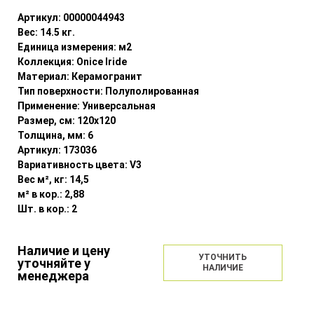
Артикул:
00000044943
Вес:
14.5
кг.
Единица измерения:
м2
Коллекция:
Onice Iride
Материал:
Керамогранит
Тип поверхности:
Полуполированная
Применение:
Универсальная
Размер, см:
120x120
Толщина, мм:
6
Артикул:
173036
Вариативность цвета:
V3
Вес м², кг:
14,5
м² в кор.:
2,88
Шт. в кор.:
2
Наличие и цену
УТОЧНИТЬ
уточняйте у
НАЛИЧИЕ
менеджера