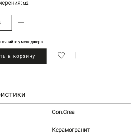
мерения:
м2
уточняйте у менеджера
ть в корзину
ристики
Con.Crea
Керамогранит