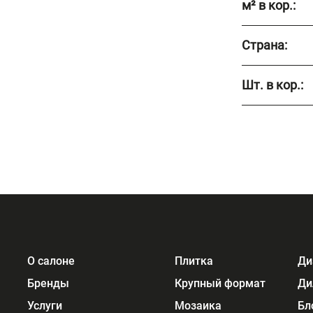
м² в кор.:
Страна:
Шт. в кор.:
О салоне
Плитка
Ди
Бренды
Крупный формат
Ди
Услуги
Мозаика
Бл