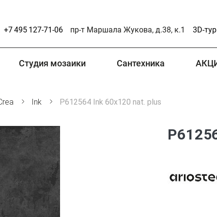
+7 495 127-71-06
пр-т Маршала Жукова, д.38, к.1
3D-тур
Студия мозаики
Сантехника
АКЦ
Crea
Ink
P612564 Ink 60x120 nat. plus
P61256