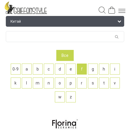
Все
0-9
a
b
c
d
e
f
g
h
i
k
l
m
n
o
p
r
s
t
v
w
z