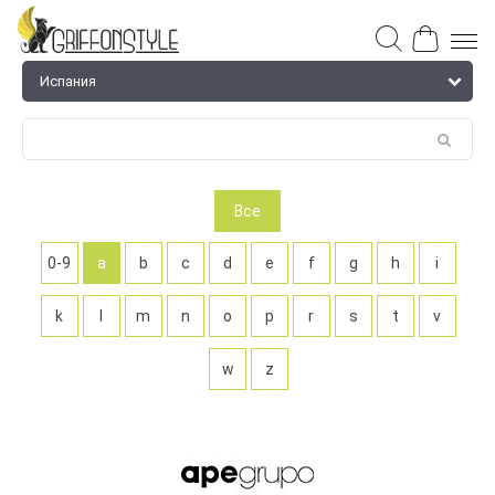
Все
0-9
a
b
c
d
e
f
g
h
i
k
l
m
n
o
p
r
s
t
v
w
z