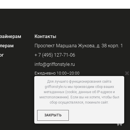
зайнерам
Контакты
лерам
Проспект Маршала Жукова, д. 38 корп. 1
ог
+ 7 (495) 127-71-06
info@griffonstyle.ru
Ежедневно 10:00–20:00
Для лучшего функционирования сайта
griffonstyle.ru мы производим сбор ваших
метаданных (cookie, данные об IP-адресе и
местоположении). Если вы не хотите, чтобы был
сбор осуществлялся, покиньте сайт.
ЗАКРЫТЬ