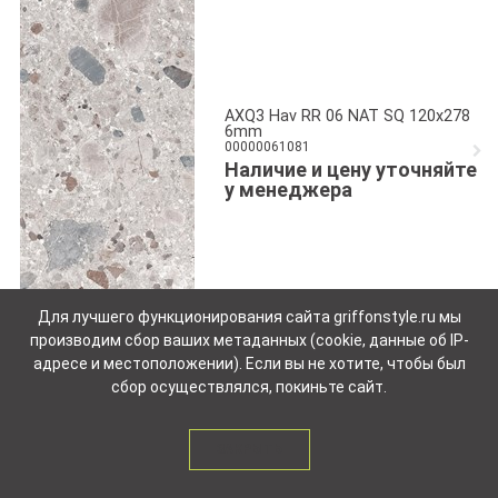
AXQ3 Hav RR 06 NAT SQ 120x278
6mm
00000061081
Наличие и цену уточняйте
у менеджера
Для лучшего функционирования сайта griffonstyle.ru мы
производим сбор ваших метаданных (cookie, данные об IP-
адресе и местоположении). Если вы не хотите, чтобы был
сбор осуществлялся, покиньте сайт.
BIM5 Farge RR 05 NAT SQ
120x120 6mm
ЗАКРЫТЬ
00000061080
Наличие и цену уточняйте