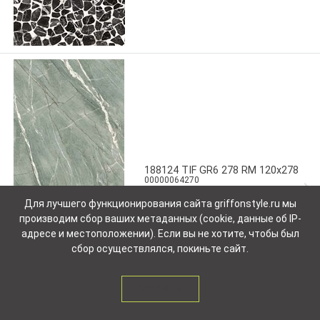
188124 TIF GR6 278 RM 120x278
00000064270
Наличие и цену уточняйте
Для лучшего функционирования сайта griffonstyle.ru мы
у менеджера
производим сбор ваших метаданных (cookie, данные об IP-
адресе и местоположении). Если вы не хотите, чтобы был
сбор осуществлялся, покиньте сайт.
ЗАКРЫТЬ