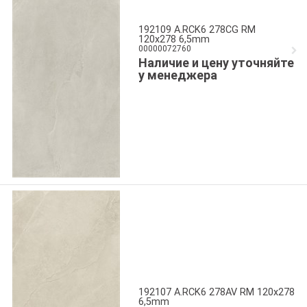
192109 A.RCK6 278CG RM
120x278 6,5mm
00000072760
Наличие и цену уточняйте
у менеджера
192107 A.RCK6 278AV RM 120x278
6,5mm