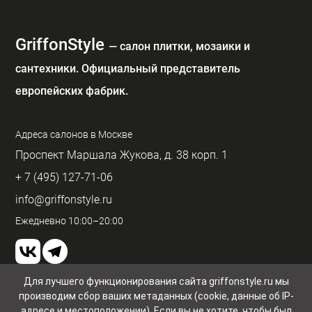
GriffonStyle
— cалон плитки, мозаики и
сантехники. Официальный представитель
европейских фабрик.
Адреса салонов в Москве
Проспект Маршала Жукова, д. 38 корп. 1
+ 7 (495) 127-71-06
info@griffonstyle.ru
Ежедневно 10:00–20:00
Для лучшего функционирования сайта griffonstyle.ru мы
производим сбор ваших метаданных (cookie, данные об IP-
Пользовательское соглашение и конфиденциальность
адресе и местоположении). Если вы не хотите, чтобы был
© GriffonStyle 2026