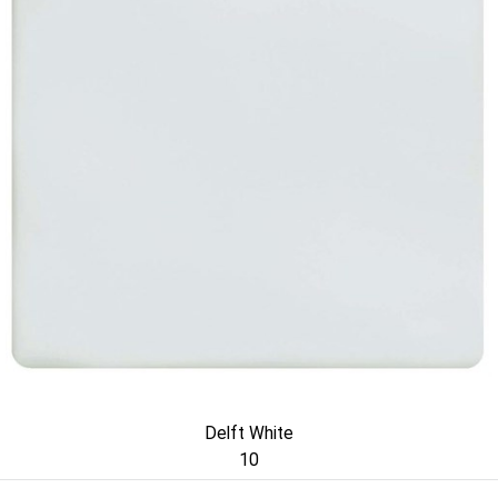
Delft White
10