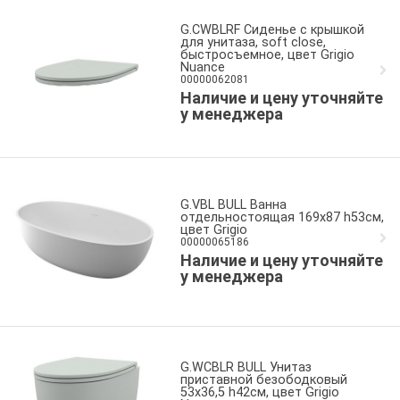
G.CWBLRF Сиденье с крышкой
для унитаза, soft close,
быстросъемное, цвет Grigio
Nuance
00000062081
Наличие и цену уточняйте
у менеджера
G.VBL BULL Ванна
отдельностоящая 169x87 h53см,
цвет Grigio
00000065186
Наличие и цену уточняйте
у менеджера
G.WCBLR BULL Унитаз
приставной безободковый
53x36,5 h42см, цвет Grigio