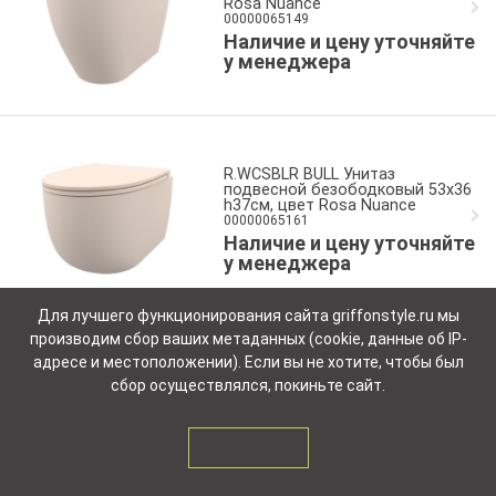
Rosa Nuance
00000065149
Наличие и цену уточняйте
у менеджера
R.WCSBLR BULL Унитаз
подвесной безободковый 53x36
h37см, цвет Rosa Nuance
00000065161
Наличие и цену уточняйте
у менеджера
Для лучшего функционирования сайта griffonstyle.ru мы
производим сбор ваших метаданных (cookie, данные об IP-
адресе и местоположении). Если вы не хотите, чтобы был
R.WCSBLV Унитаз подвесной
сбор осуществлялся, покиньте сайт.
безободковый VERTIGO с
креплениями в компл., цвет Rosa
Nuance
00000062084
ЗАКРЫТЬ
Наличие и цену уточняйте
у менеджера