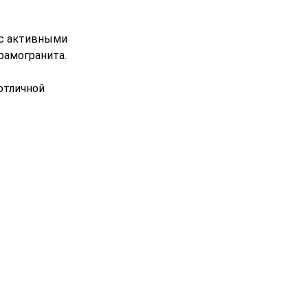
 с активными
рамогранита.
отличной