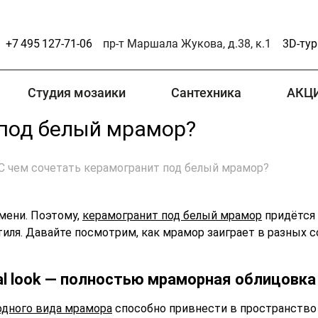
+7 495 127-71-06
пр-т Маршала Жукова, д.38, к.1
3D-тур
Студия мозаики
Сантехника
АКЦ
 под белый мрамор?
С чем сочетать керамогранит под белый мрамор?
емени. Поэтому,
керамогранит под белый мрамор
придётся 
иля. Давайте посмотрим, как мрамор заиграет в разных с
al look — полностью мраморная облицовка
одного вида мрамора
способно привнести в пространство