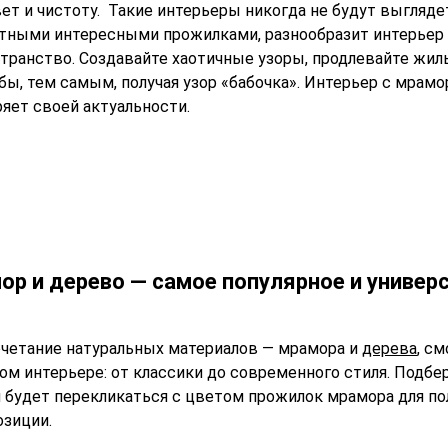
вет и чистоту. Такие интерьеры никогда не будут выгляде
нтными интересными прожилками, разнообразит интерьер 
транство. Создавайте хаотичные узоры, продлевайте жил
ы, тем самым, получая узор «бабочка». Интерьер с мрамор
ряет своей актуальности.
ор и дерево — самое популярное и универ
очетание натуральных материалов — мрамора и
дерева
, с
м интерьере: от классики до современного стиля. Подбе
 будет перекликаться с цветом прожилок мрамора для по
озиции.