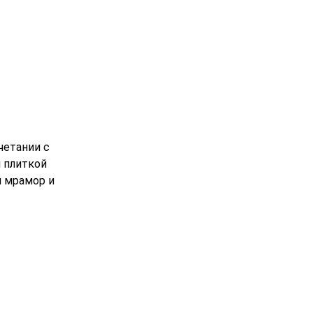
четании с
 плиткой
й мрамор и