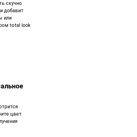
ть скучно.
и добавит
ы или
ом total look
сальное
мотрится
рите цвет
лучения