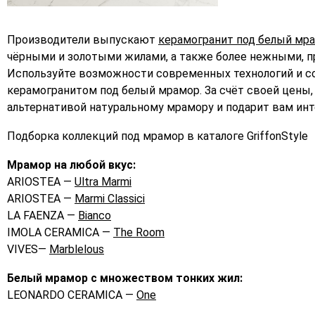
Производители выпускают
керамогранит под белый мр
чёрными и золотыми жилами, а также более нежными, 
Используйте возможности современных технологий и с
керамогранитом под белый мрамор. За счёт своей цены,
альтернативой натуральному мрамору и подарит вам инт
Подборка коллекций под мрамор в каталоге GriffonStyle
Мрамор на любой вкус:
ARIOSTEA —
Ultra Marmi
ARIOSTEA
—
Marmi Classici
LA FAENZA —
Bianco
IMOLA CERAMICA —
The Room
VIVES—
Marblelous
Белый мрамор с множеством тонких жил:
LEONARDO CERAMICA —
One