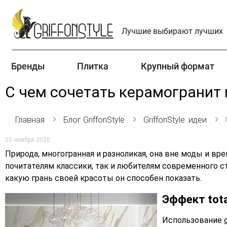
Лучшие выбирают лучших
Бренды
Плитка
Крупный формат
С чем сочетать керамогранит
Главная
Блог GriffonStyle
GriffonStyle: идеи
25 ноября 2020
Природа, многогранная и разноликая, она вне моды и вр
почитателям классики, так и любителям современного ст
какую грань своей красоты он способен показать.
Эффект tot
Использование