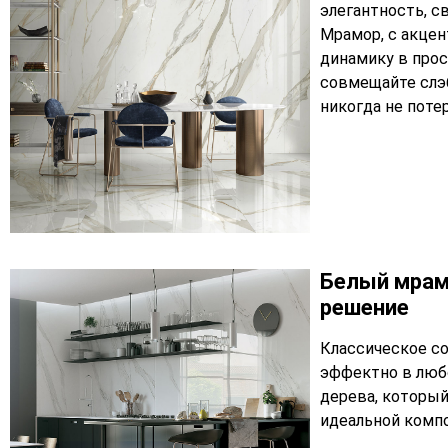
элегантность, с
Мрамор, с акце
динамику в прос
совмещайте слэб
никогда не поте
Белый мрам
решение
Классическое с
эффектно в любо
дерева, который
идеальной комп