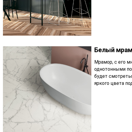
Белый мрам
Мрамор, с его м
однотонными по
будет смотретьс
яркого цвета по